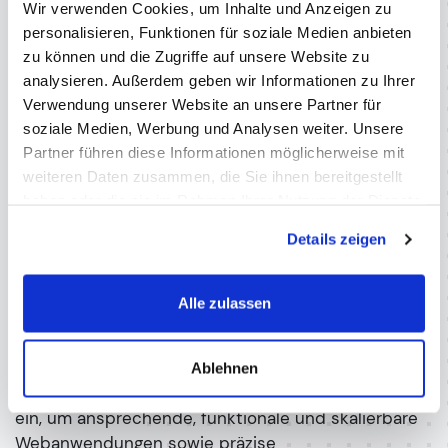
Wir verwenden Cookies, um Inhalte und Anzeigen zu
stehen Ihnen zur Seite und helfen Ihnen, Ihre Vision
personalisieren, Funktionen für soziale Medien anbieten
zu verwirklichen. Deshalb arbeiten wir eng mit
zu können und die Zugriffe auf unsere Website zu
unseren Kunden zusammen, um ihre Visionen und
analysieren. Außerdem geben wir Informationen zu Ihrer
Ideen in digitale Realität umzusetzen.
Verwendung unserer Website an unsere Partner für
Mit über 15 Jahren Erfahrung im Web und in der
soziale Medien, Werbung und Analysen weiter. Unsere
Finanzdienstleistung haben wir uns einen Namen als
Partner führen diese Informationen möglicherweise mit
vertrauenswürdiger Partner für Unternehmen
weiteren Daten zusammen, die Sie ihnen bereitgestellt
unterschiedlicher Größenordnungen gemacht.
haben oder die sie im Rahmen Ihrer Nutzung der Dienste
gesammelt haben.
Datenschutzerklärung
Details zeigen
Unser Team besteht aus hochqualifizierten
Experten, die über umfangreiches Wissen und
Fachkenntnisse in den Bereichen Webentwicklung,
Alle zulassen
User Experience Design, Projektmanagement, IT-
Dienstleistungen, Bilanzbuchhaltung und
Personalverrechnung verfügen. Wir setzen
Ablehnen
modernste Technologien und bewährte Methoden
ein, um ansprechende, funktionale und skalierbare
Webanwendungen sowie präzise